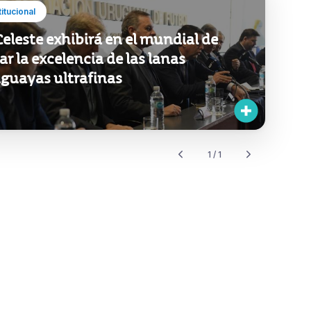
titucional
Celeste exhibirá en el mundial de
ar la excelencia de las lanas
guayas ultrafinas
1 / 1