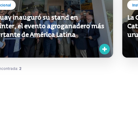
ucional
Ins
uay inauguró su stand en
La 
inter, el evento agroganadero más
Cat
rtante de América Latina
uru
ncontrada:
2