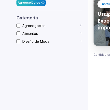
Agroecológico
Instit
Urug
Categoría
Expo
2
Agronegocios
impo
1
Alimentos
1
Diseño de Moda
Cantidad e