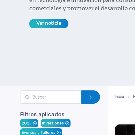
en tecnología e innovación para consol
comerciales y promover el desarrollo co
Ver noticia
Inicio
N
Filtros aplicados
2023
Inversiones
Eventos y Talleres