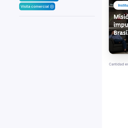
Instit
Visita comercial
Misió
impu
Brasi
Cantidad e