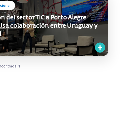
ucional
n del sector TIC a Porto Alegre
lsa colaboración entre Uruguay y
l
ncontrada:
1