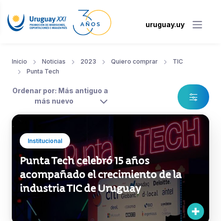
uruguay.uy
Inicio
Noticias
2023
Quiero comprar
TIC
Punta Tech
Ordenar por: Más antiguo a
más nuevo
Institucional
Punta Tech celebró 15 años
acompañado el crecimiento de la
industria TIC de Uruguay