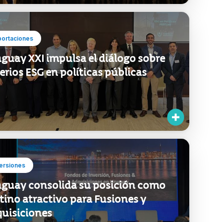
portaciones
guay XXI impulsa el diálogo sobre
terios ESG en políticas públicas
ersiones
guay consolida su posición como
tino atractivo para Fusiones y
uisiciones