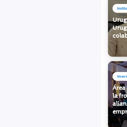
Instit
Urug
Urug
cola
Inver
Área 
la fr
alia
empr