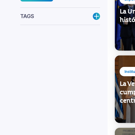
La U
TAGS
histó
Instit
La Ve
cumpl
centr