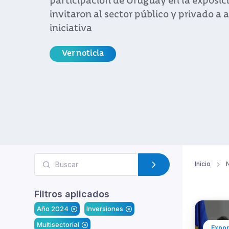
Más de 200 empresarios se reunieron en
Propuesta de Valor Uruguay del que par
vicepresidenta Beatriz Argimón
Ver noticia
Inicio
N
Filtros aplicados
Año 2024
Inversiones
Multisectorial
Expor