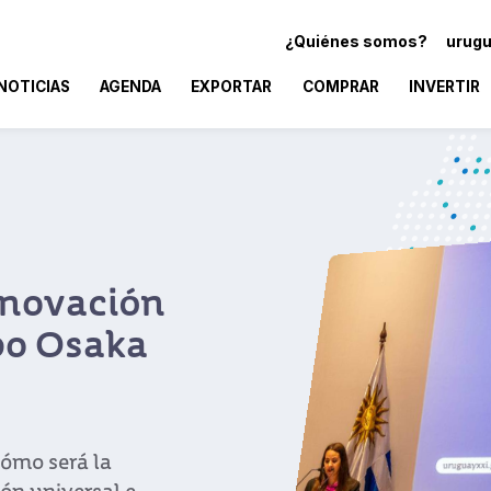
¿Quiénes somos?
urugu
NOTICIAS
AGENDA
EXPORTAR
COMPRAR
INVERTIR
presarial
y demostró
 clave para
njeras