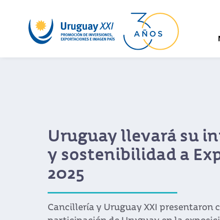
Con un encuentro em
en San Pablo Urugua
por qué es un destino
las inversiones extra