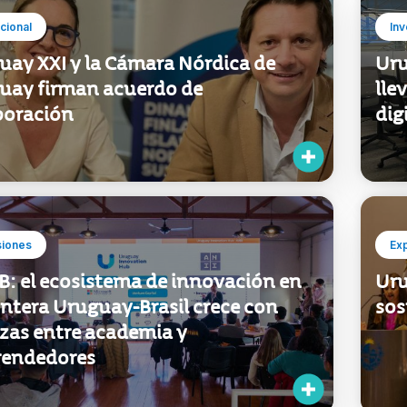
ucional
Inv
uay XXI y la Cámara Nórdica de
Uru
uay firman acuerdo de
lle
boración
dig
siones
Ex
B: el ecosistema de innovación en
Uru
ontera Uruguay-Brasil crece con
sos
nzas entre academia y
endedores