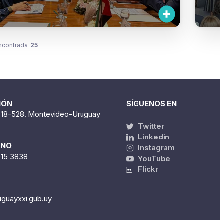
ncontrada:
25
IÓN
SÍGUENOS EN
518-528. Montevideo-Uruguay
Twitter
Linkedin
ONO
Instagram
915 3838
YouTube
Flickr
uguayxxi.gub.uy