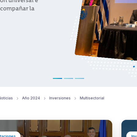
 el evento
ticipó la
oticias
Año 2024
Inversiones
Multisectorial
taciones
Inv