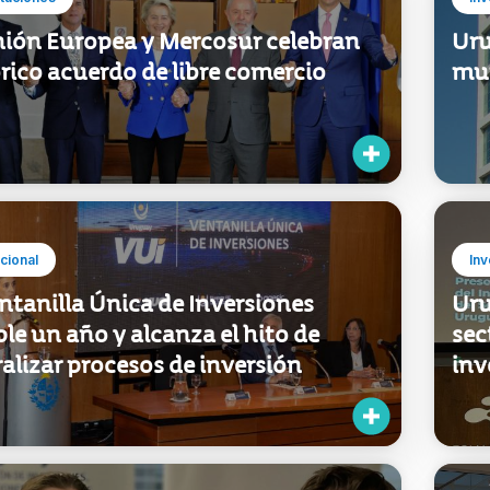
nión Europea y Mercosur celebran
Uru
rico acuerdo de libre comercio
mu
ucional
Inv
ntanilla Única de Inversiones
Uru
e un año y alcanza el hito de
sec
alizar procesos de inversión
inv