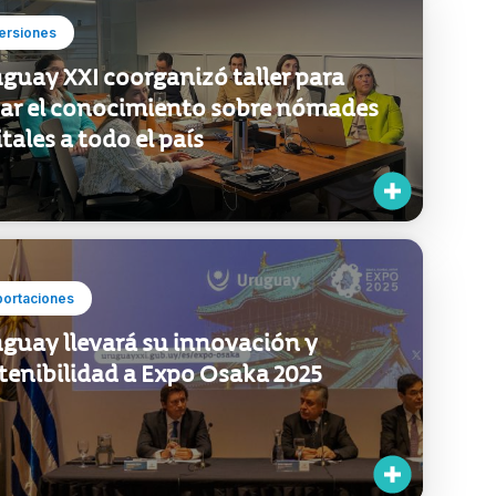
ersiones
guay XXI coorganizó taller para
var el conocimiento sobre nómades
itales a todo el país
portaciones
guay llevará su innovación y
tenibilidad a Expo Osaka 2025