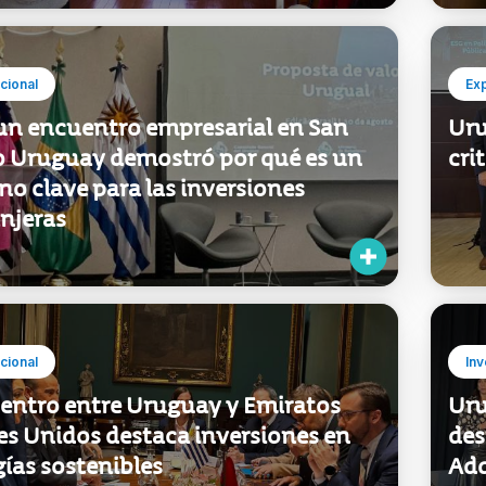
ucional
Ex
un encuentro empresarial en San
Uru
o Uruguay demostró por qué es un
cri
no clave para las inversiones
njeras
ucional
Inv
entro entre Uruguay y Emiratos
Uru
es Unidos destaca inversiones en
des
ías sostenibles
Adq