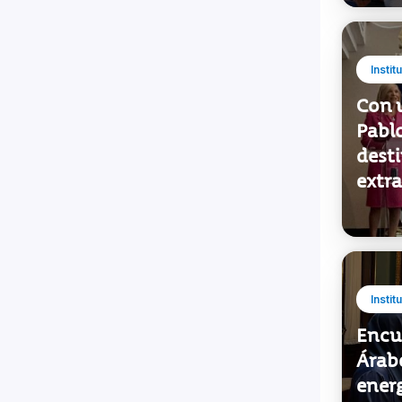
Instit
Con 
Pabl
desti
extra
Instit
Encu
Árab
energ