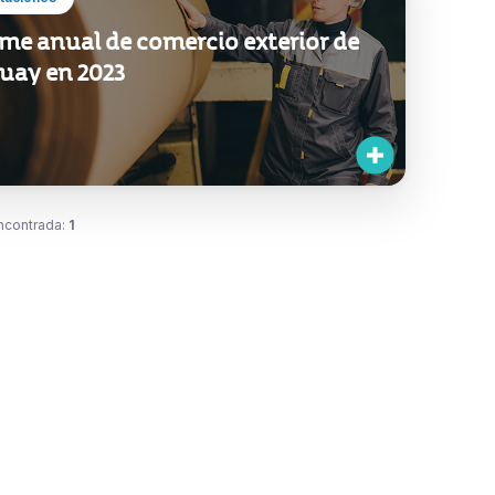
me anual de comercio exterior de
uay en 2023
ncontrada:
1