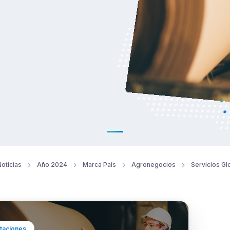
oticias
Año 2024
Marca País
Agronegocios
Servicios Gl
taciones