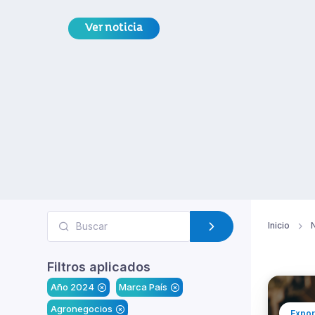
Ver noticia
Inicio
N
Filtros aplicados
Año 2024
Marca País
Agronegocios
Expor