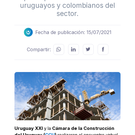
uruguayos y colombianos del
sector.
Fecha de publicación: 15/07/2021
Compartir:
Uruguay XXI
y la
Cámara de la Construcción
del Uruguay (
CCU
)
realizaron el encuentro virtual