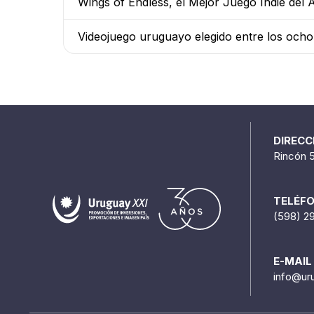
Wings of Endless, el Mejor Juego Indie del
Videojuego uruguayo elegido entre los ocho
DIRECC
Rincón 
TELÉF
(598) 2
E-MAIL
info@ur