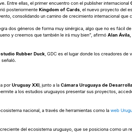
e. Entre ellas, el primer encuentro con el publisher internacional
uirió posteriormente
Kingdom of Cards
, el nuevo proyecto del e
 evento, consolidando un camino de crecimiento internacional que
egra dos géneros de forma muy sinérgica, algo que no es fácil de
 bueno y creemos que también le irá muy bien”, afirmó
Alan Ávila
estudio Rubber Duck
, GDC es el lugar donde los creadores de 
 señaló.
da por
Uruguay XXI
, junto a la
Cámara Uruguaya de Desarrolla
 permite a los estudios uruguayos presentar sus proyectos, acced
ecosistema nacional, a través de herramientas como la
web Urug
reciente del ecosistema uruguayo, que se posiciona como un refe