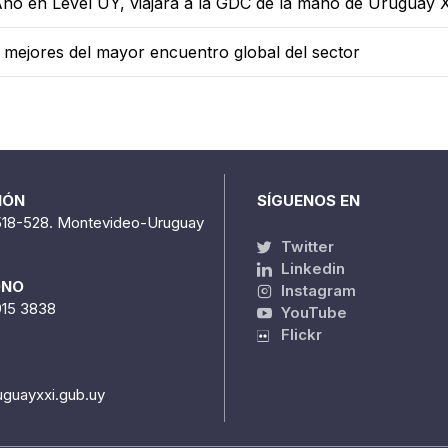
 Año en Level UY, viajará a la GDC de la mano de Uruguay 
 mejores del mayor encuentro global del sector
IÓN
SÍGUENOS EN
518-528. Montevideo-Uruguay
Twitter
Linkedin
ONO
Instagram
915 3838
YouTube
Flickr
uguayxxi.gub.uy