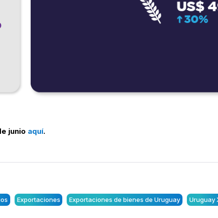
de junio
aquí
.
ios
Exportaciones
Exportaciones de bienes de Uruguay
Uruguay 