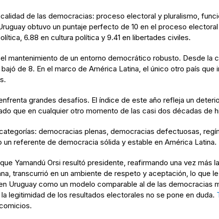
 calidad de las democracias: proceso electoral y pluralismo, funci
do, Uruguay obtuvo un puntaje perfecto de 10 en el proceso electora
tica, 6.88 en cultura política y 9.41 en libertades civiles.
n el mantenimiento de un entorno democrático robusto. Desde la 
 bajó de 8. En el marco de América Latina, el único otro país que
s.
frenta grandes desafíos. El índice de este año refleja un deter
do que en cualquier otro momento de las casi dos décadas de his
ro categorías: democracias plenas, democracias defectuosas, regí
do un referente de democracia sólida y estable en América Latina.
que Yamandú Orsi resultó presidente, reafirmando una vez más la
na, transcurrió en un ambiente de respeto y aceptación, lo que l
ca en Uruguay como un modelo comparable al de las democracias 
la legitimidad de los resultados electorales no se pone en duda.
 comicios.