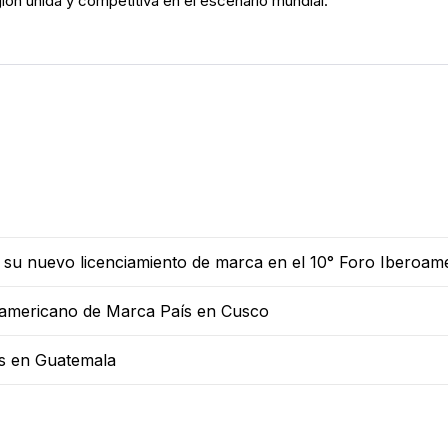
ón unida y competitiva en el escenario mundial.
 su nuevo licenciamiento de marca en el 10° Foro Iberoam
oamericano de Marca País en Cusco
ís en Guatemala