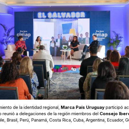
miento de la identidad regional,
Marca País Uruguay
participó a
o reunió a delegaciones de la región miembros del
Consejo Iber
le, Brasil, Perú, Panamá, Costa Rica, Cuba, Argentina, Ecuador, 