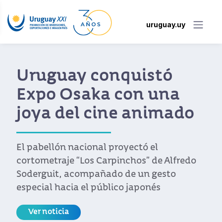
uruguay.uy
Fede Álvarez: “Hoy
nadie le puede decir a
un director joven que
es imposible hacer cine
si naciste en Uruguay”
El director uruguayo, que estrenó en 2024
Alien: Romulus, recientemente nominada
al Oscar, repasó en su visita a Ventana Sur