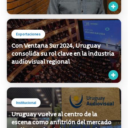
Fede Álvarez: “Hoy nadie le puede
decir a un director joven que es
imposible hacer cine si naciste en
Uruguay”
Exportaciones
Con Ventana Sur 2024, Uruguay
consolida su rol clave en la industria
audiovisual regional