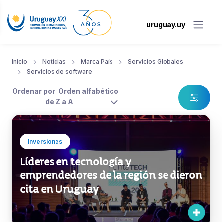
uruguay.uy
Inicio
Noticias
Marca País
Servicios Globales
Servicios de software
Ordenar por: Orden alfabético
de Z a A
Inversiones
Líderes en tecnología y
emprendedores de la región se dieron
cita en Uruguay