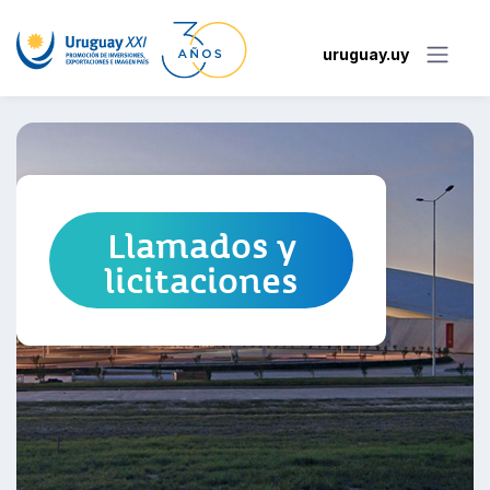
uruguay.uy
Llamados y
licitaciones