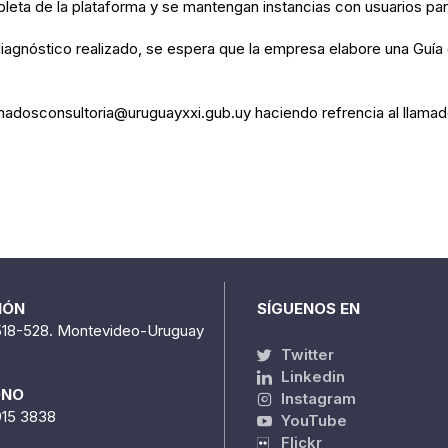
ompleta de la plataforma y se mantengan instancias con usuarios 
iagnóstico realizado, se espera que la empresa elabore una Guía
amadosconsultoria@uruguayxxi.gub.uy haciendo refrencia al llamad
IÓN
SÍGUENOS EN
518-528. Montevideo-Uruguay
Twitter
Linkedin
ONO
Instagram
915 3838
YouTube
Flickr