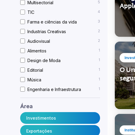
5
Multisectorial
Appl
4
TIC
3
Farma e ciências da vida
2
Industrias Creativas
2
Audiovisual
1
Alimentos
Inves
1
Design de Moda
O Ur
1
Editorial
segu
1
Música
1
Engenharia e Infraestrutura
Área
Investimentos
Instit
Exportações