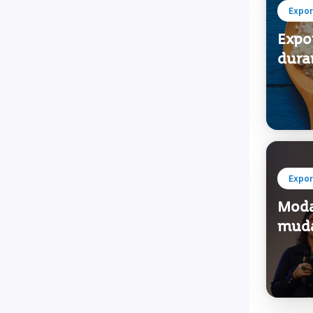
Expor
Expo
dura
Expor
Moda:
muda