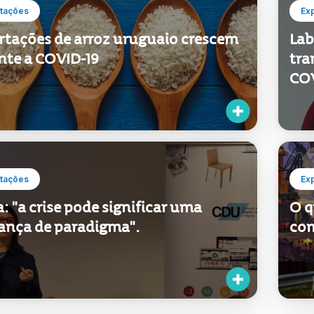
tações
Ex
rtações de arroz uruguaio crescem
Lab
nte a COVID-19
tra
COV
tações
Ex
 "a crise pode significar uma
O q
nça de paradigma".
com