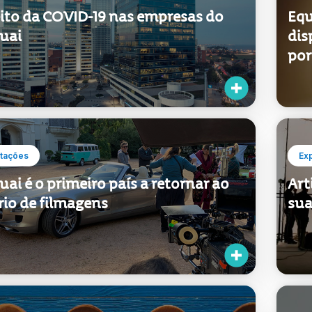
eito da COVID-19 nas empresas do
Equ
uai
dis
por
tações
Ex
ai é o primeiro país a retornar ao
Art
rio de filmagens
sua