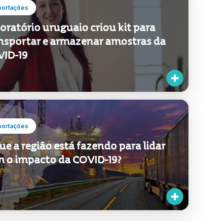
portações
oratório uruguaio criou kit para
nsportar e armazenar amostras da
ID-19
portações
ue a região está fazendo para lidar
 o impacto da COVID-19?