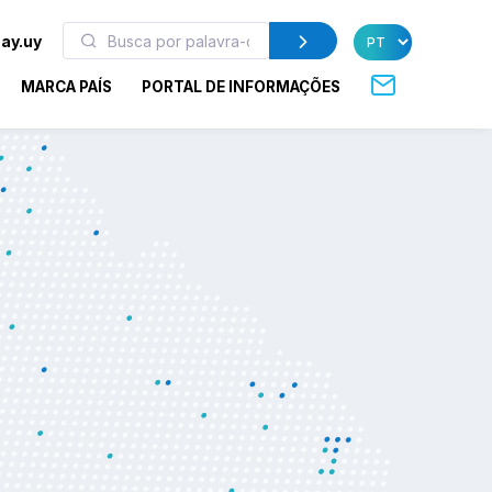
ay.uy
MARCA PAÍS
PORTAL DE INFORMAÇÕES
o criou kit
 armazenar
-19
 prestes a ser