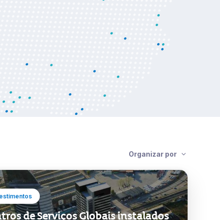
rica do Sul e Central.
Organizar por
estimentos
tros de Serviços Globais instalados