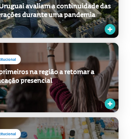
Uruguai avaliam a continuidade das
rações durante uma pandemia
titucional
primeiros na região a retomar a
cação presencial
titucional