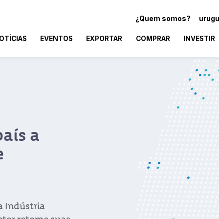
¿Quem somos?
urugu
OTÍCIAS
EVENTOS
EXPORTAR
COMPRAR
INVESTIR
Laboratório uruguai
para transportar e
amostras da COVID
A contribuição da Aravanlabs já está