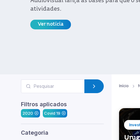
Início
N
Filtros aplicados
2020
Covid 19
Inves
Categoria
Urugu