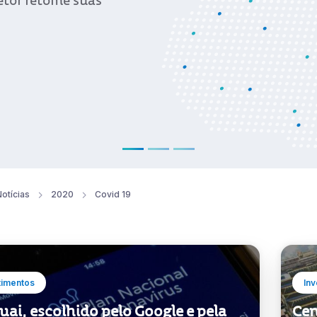
exportada para vários países da Amé
Ver notícia
otícias
2020
Covid 19
timentos
Inv
ai, escolhido pelo Google e pela
Cen