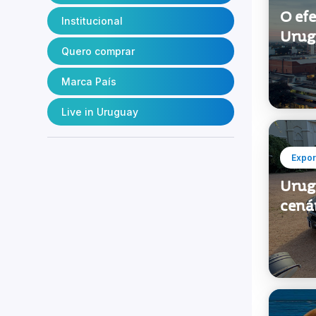
O ef
Institucional
Urug
Quero comprar
Marca País
Live in Uruguay
Expor
Urugu
cená