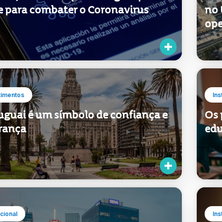
e para combater o Coronavirus
no 
ope
timentos
Ins
uguai é um símbolo de confiança e
Os 
rança
edu
ucional
Ins