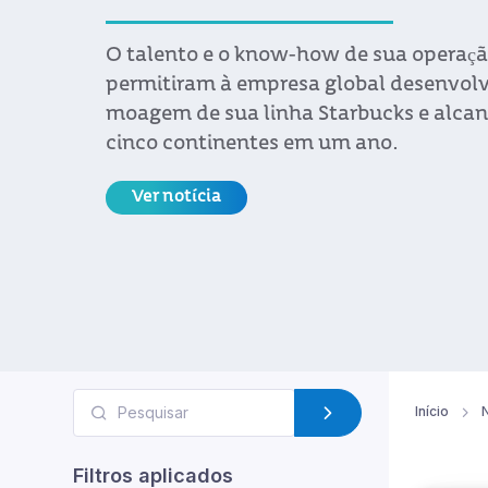
Ver notí
Início
N
Filtros aplicados