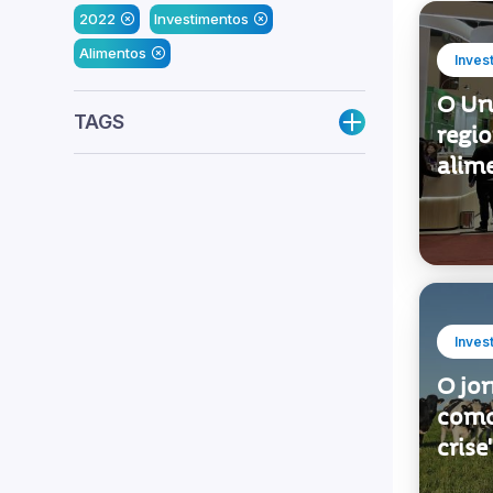
2022
Investimentos
Alimentos
Inves
O Ur
TAGS
regi
alim
Inves
O jo
como
crise