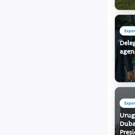
Expor
Deleg
agen
Expor
Urug
Dubai
Presi