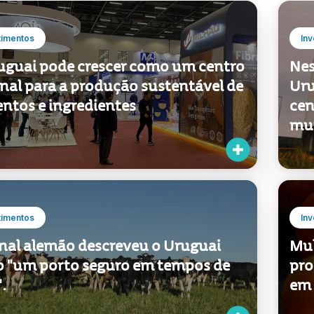
timentos
Inv
uguai pode crescer como um centro
Nes
onal para a produção sustentável de
Uru
entos e ingredientes
cen
mu
timentos
Inv
rnal alemão descreveu o Uruguai
Mul
 "um porto seguro em tempos de
pro
".
em 