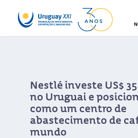
N
Deleg
sua 
Liderada p
missão re
laços come