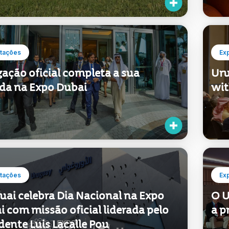
tações
Ex
ação oficial completa a sua
Uru
da na Expo Dubai
wit
tações
Ex
uai celebra Dia Nacional na Expo
O U
 com missão oficial liderada pelo
a p
dente Luis Lacalle Pou