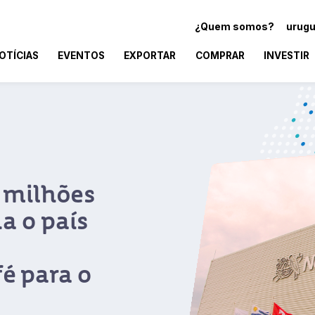
¿Quem somos?
urugu
OTÍCIAS
EVENTOS
EXPORTAR
COMPRAR
INVESTIR
ação oficial completa a
agenda na Expo Dubai
elo Presidente uruguaio Luis Lacalle Pou, a
alizou múltiplas actividades para estabelecer
rciais com o Médio Oriente, África e Sul da Ásia.