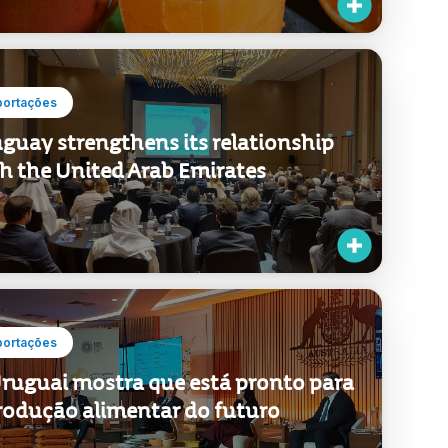
portações
guay strengthens its relationship
h the United Arab Emirates
portações
ruguai mostra que está pronto para
rodução alimentar do futuro