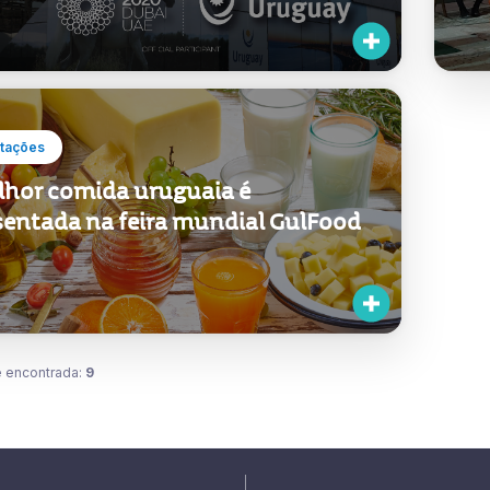
tações
lhor comida uruguaia é
sentada na feira mundial GulFood
 encontrada:
9