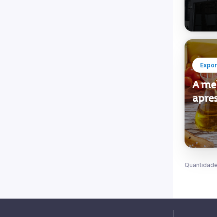
Expor
A me
apre
Quantidade