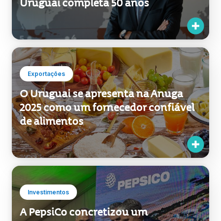
Exportações
O Uruguai se apresenta na Anuga
2025 como um fornecedor confiável
de alimentos
Investimentos
A PepsiCo concretizou um
investimento de US$ 100 milhões no
Uruguai para modernizar e ampliar