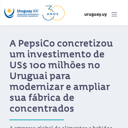
uruguay.uy
Nestlé investe US$ 35
milhões no Uruguai e
posiciona o país como
um centro de
abastecimento de café
para o mundo
O talento e o know-how de sua operação
no Uruguai permitiram à empresa global