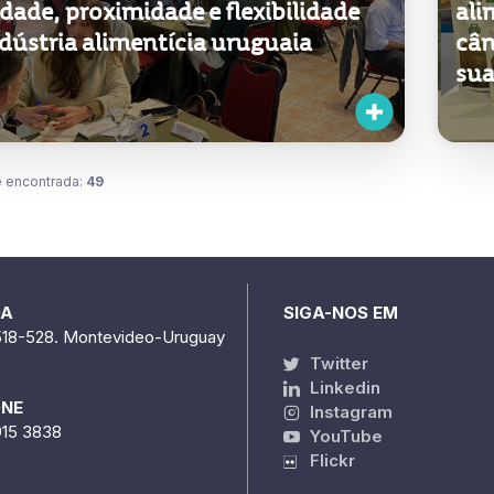
dústria alimentícia uruguaia
cân
sua
 encontrada:
49
DA
SIGA-NOS EM
518-528. Montevideo-Uruguay
Twitter
Linkedin
ONE
Instagram
915 3838
YouTube
Flickr