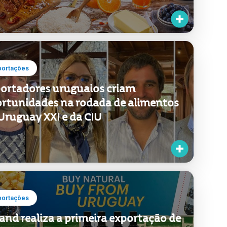
portações
ortadores uruguaios criam
rtunidades na rodada de alimentos
Uruguay XXI e da CIU
portações
and realiza a primeira exportação de
mentos à base de sementes de