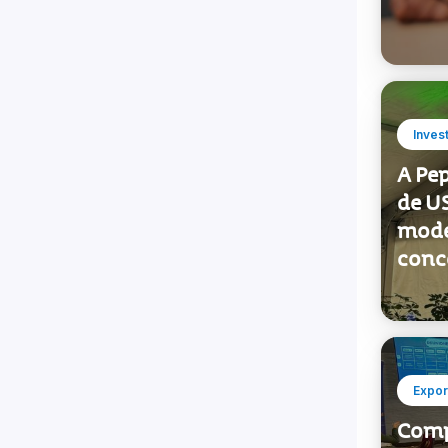
Inves
A Pe
de U
moder
conc
Expor
Comp
quali