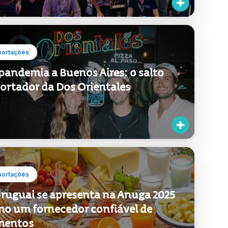
portações
pandemia a Buenos Aires: o salto
ortador da Dos Orientales
portações
ruguai se apresenta na Anuga 2025
o um fornecedor confiável de
mentos