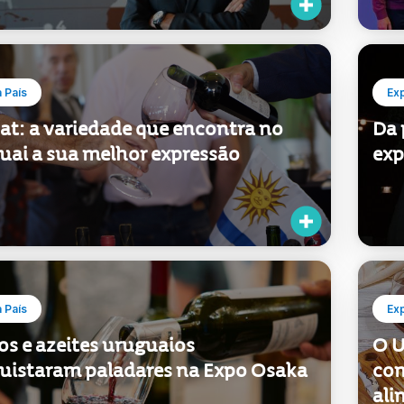
 País
Ex
at: a variedade que encontra no
Da 
uai a sua melhor expressão
exp
 País
Ex
os e azeites uruguaios
O U
uistaram paladares na Expo Osaka
com
ali