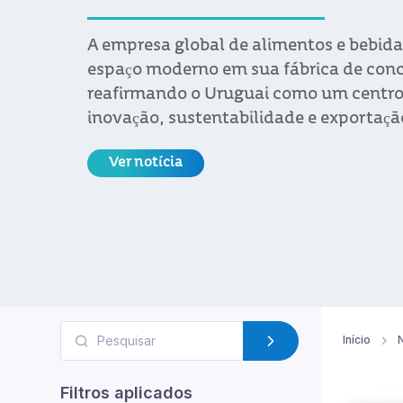
Mais de 70 empresas uruguaias do setor
bebidas se reuniram com referências co
Latina e dos Estados Unidos em um ev
pela Uruguay XXI e pela CIU
Ver notícia
Início
N
Filtros aplicados
Alimentos