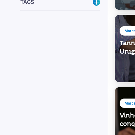
Marca
Tann
Urug
Marca
Vinh
conq