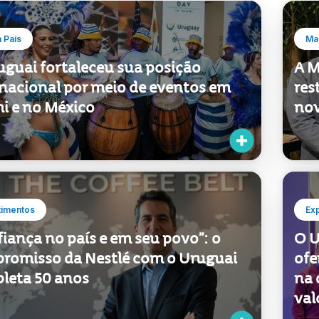
 País
Mar
uguai fortaleceu sua posição
A M
rnacional por meio de eventos em
res
i e no México
nov
timentos
Ex
iança no país e em seu povo”: o
O U
romisso da Nestlé com o Uruguai
ofe
leta 50 anos
na 
val