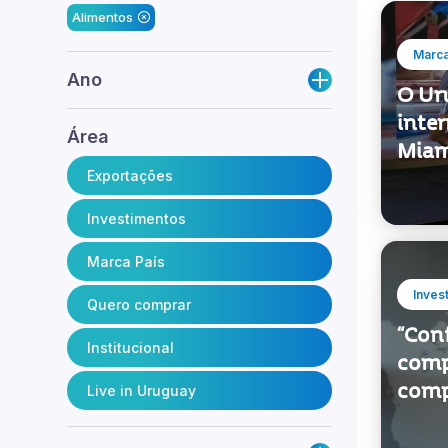
Marca
Ano
O Ur
inte
Área
Miam
Exportações
Investimentos
Marca País
Inves
Quero comprar
“Conf
Institucional
comp
comp
Live in Uruguay
TAGS