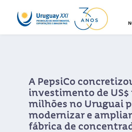
N
Compradores interna
elogiam a qualidade,
proximidade e flexibi
indústria alimentíci