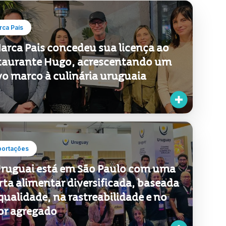
ca País
arca Pais concedeu sua licença ao
taurante Hugo, acrescentando um
o marco à culinária uruguaia
portações
ruguai está em São Paulo com uma
rta alimentar diversificada, baseada
qualidade, na rastreabilidade e no
or agregado