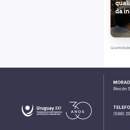
da in
Quantidade
MORA
Rincón 
TELEF
(598) 2