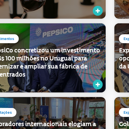
timentos
Ex
psiCo concretizou um investimento
Exp
S$ 100 milhões no Uruguai para
opo
nizar e ampliar sua fábrica de
da 
entrados
tações
Ex
radores internacionais elogiam a
Gol
dade, proximidade e flexibilidade
ali