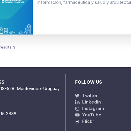
información, farmacéutica y salud y arquitectura
results:
3
SS
FOLLOW US
518-528. Montevideo-Uruguay
Twitter
Linkedin
Instagram
915 3838
YouTube
Flickr