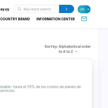
ay.uy
COUNTRY BRAND
INFORMATION CENTER
Sort by: Alphabetical order
to A to Z
lsable- hasta el 70% de los costos de planes de
ervicios.