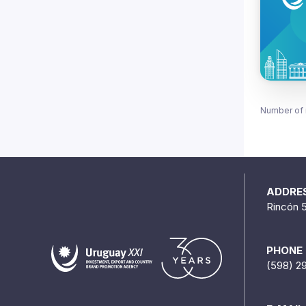
Number of 
ADDRE
Rincón 
PHONE
(598) 2