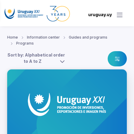
uruguay.uy
Home
Information center
Guides and programs
Programs
Sort by: Alphabetical order
to A to Z