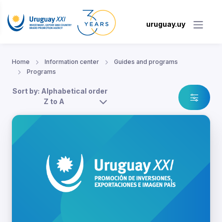
uruguay.uy
Home
Information center
Guides and programs
Programs
Sort by: Alphabetical order
Z to A