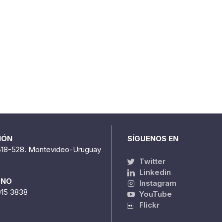
IÓN
SÍGUENOS EN
518-528. Montevideo-Uruguay
Twitter
Linkedin
ONO
Instagram
915 3838
YouTube
Flickr