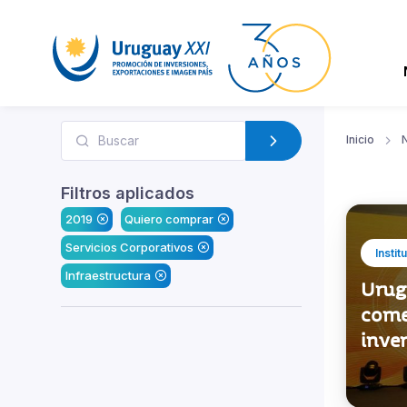
Inicio
N
Filtros aplicados
2019
Quiero comprar
Servicios Corporativos
Instit
Infraestructura
Urug
comer
inver