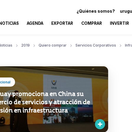
¿Quiénes somos?
urugu
NOTICIAS
AGENDA
EXPORTAR
COMPRAR
INVERTIR
oticias
2019
Quiero comprar
Servicios Corporativos
Infr
ucional
uay promociona en China su
cio de servicios y atracción de
sión en infraestructura