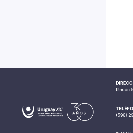
DIRECC
Rincón 
TELÉF
(598) 2