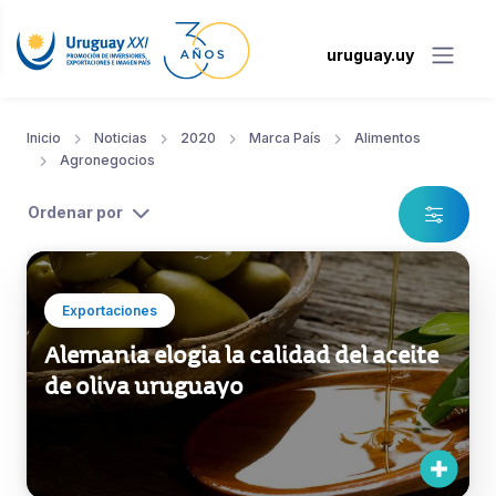
uruguay.uy
Inicio
Noticias
2020
Marca País
Alimentos
Agronegocios
Ordenar por
Exportaciones
Alemania elogia la calidad del aceite
de oliva uruguayo