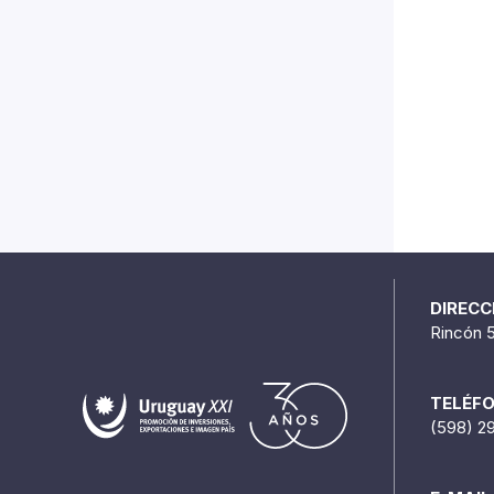
DIRECC
Rincón 
TELÉF
(598) 2