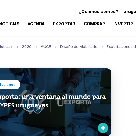
¿Quiénes somos?
urugu
NOTICIAS
AGENDA
EXPORTAR
COMPRAR
INVERTIR
oticias
2020
VUCE
Diseño de Mobiliario
Exportaciones 
taciones
xporta: una ventana al mundo para
MYPES uruguayas