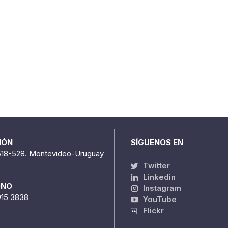
IÓN
SÍGUENOS EN
518-528. Montevideo-Uruguay
Twitter
Linkedin
ONO
Instagram
915 3838
YouTube
Flickr