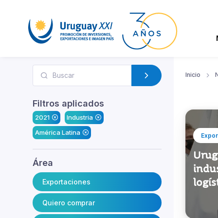
Inicio
N
Filtros aplicados
2021
Industria
América Latina
Expor
Urugu
Área
indus
logís
Exportaciones
Quiero comprar