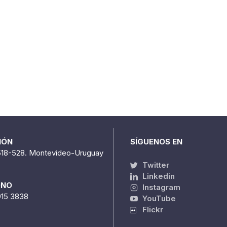
IÓN
SÍGUENOS EN
518-528. Montevideo-Uruguay
Twitter
Linkedin
ONO
Instagram
915 3838
YouTube
Flickr