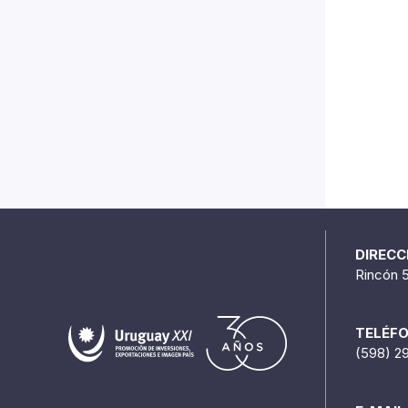
DIRECC
Rincón 
TELÉF
(598) 2