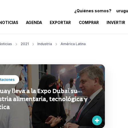
¿Quiénes somos?
urugu
NOTICIAS
AGENDA
EXPORTAR
COMPRAR
INVERTIR
oticias
2021
Industria
América Latina
taciones
ay lleva a la Expo Dubai su
tria alimentaria, tecnológica y
tica