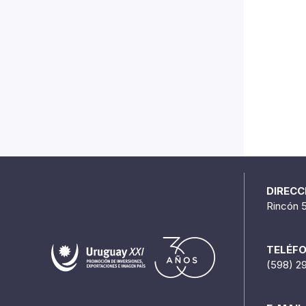
DIRECC
Rincón 
TELÉF
(598) 2