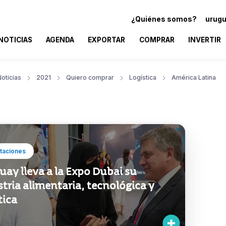
¿Quiénes somos?
urugu
NOTICIAS
AGENDA
EXPORTAR
COMPRAR
INVERTIR
oticias
2021
Quiero comprar
Logística
América Latina
taciones
ay lleva a la Expo Dubai su
tria alimentaria, tecnológica y
tica