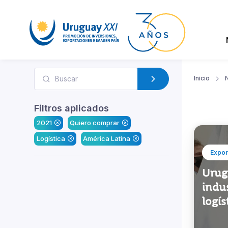
Inicio
N
Filtros aplicados
2021
Quiero comprar
Logística
América Latina
Expor
Urugu
indus
logís