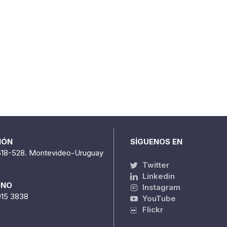
IÓN
SÍGUENOS EN
518-528. Montevideo-Uruguay
Twitter
Linkedin
ONO
Instagram
915 3838
YouTube
Flickr