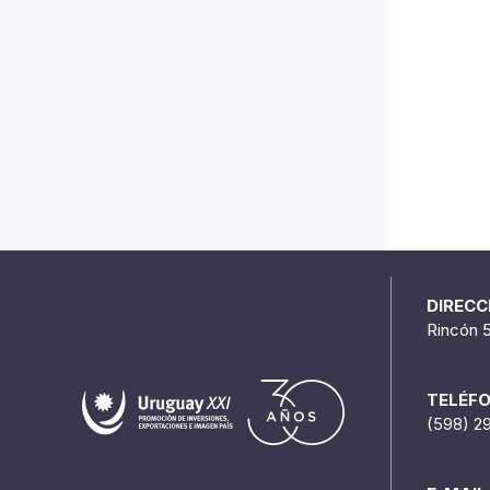
DIRECC
Rincón 
TELÉF
(598) 2