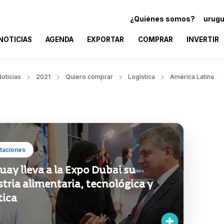
¿Quiénes somos?
urugu
NOTICIAS
AGENDA
EXPORTAR
COMPRAR
INVERTIR
oticias
2021
Quiero comprar
Logística
América Latina
taciones
ay lleva a la Expo Dubai su
tria alimentaria, tecnológica y
tica