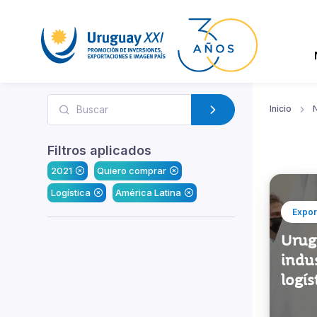
Inicio
N
Filtros aplicados
2021
Quiero comprar
Logística
América Latina
Expor
Urugu
indus
logís