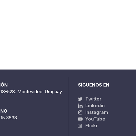
IÓN
SÍGUENOS EN
518-528. Montevideo-Uruguay
Twitter
Linkedin
ONO
Instagram
915 3838
YouTube
Flickr