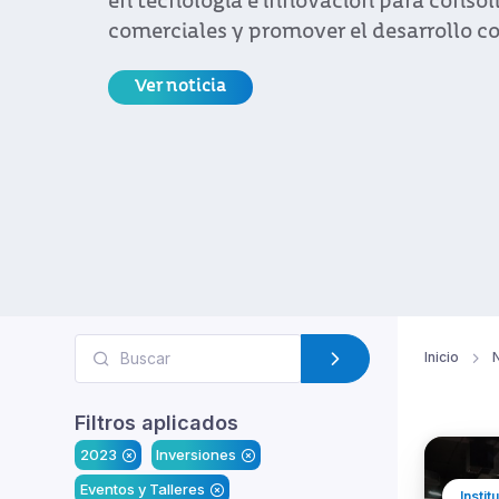
en tecnología e innovación para consol
comerciales y promover el desarrollo co
Ver noticia
Inicio
N
Filtros aplicados
2023
Inversiones
Eventos y Talleres
Instit