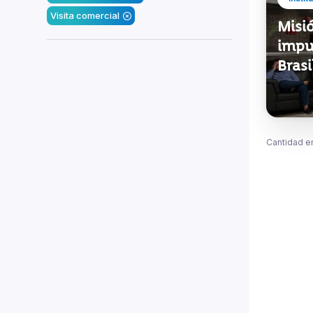
Visita comercial
Misió
impu
Brasi
Cantidad e