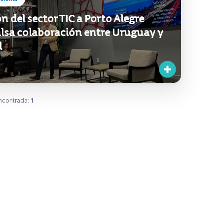
n del sector TIC a Porto Alegre
lsa colaboración entre Uruguay y
l
ncontrada:
1