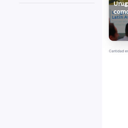
Urug
como
Cantidad e