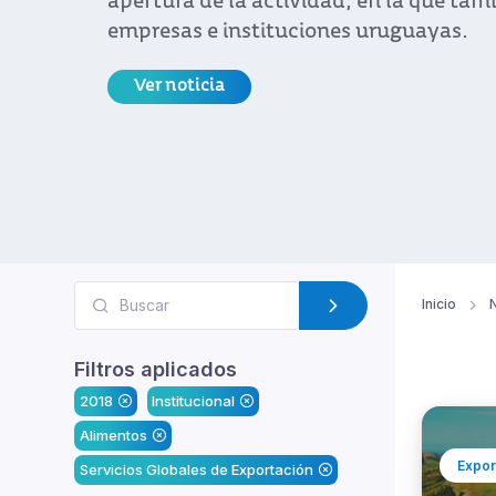
apertura de la actividad, en la que tam
empresas e instituciones uruguayas.
Ver noticia
Inicio
N
Filtros aplicados
2018
Institucional
Alimentos
Expor
Servicios Globales de Exportación