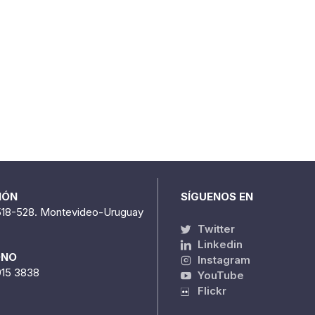
IÓN
SÍGUENOS EN
518-528. Montevideo-Uruguay
Twitter
Linkedin
ONO
Instagram
915 3838
YouTube
Flickr