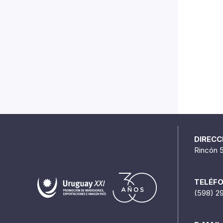
DIRECC
Rincón 
TELÉF
(598) 2