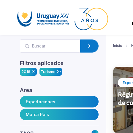
Inicio
N
Filtros aplicados
2018
Turismo
Expor
Área
Régim
Exportaciones
de c
Marca País