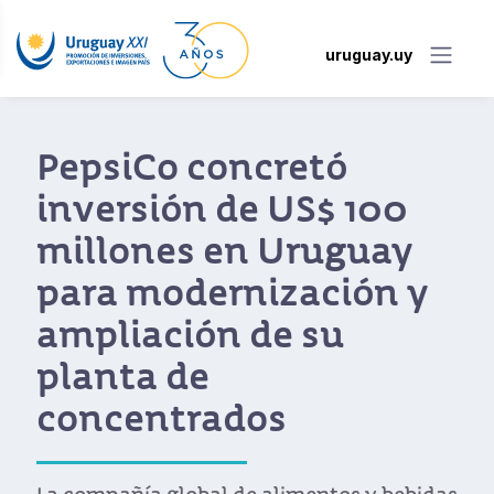
uruguay.uy
Compradores
internacionales
elogian calidad,
cercanía y flexibilidad
de la industria
uruguaya de alimentos
Más de 70 empresas uruguayas de
alimentos y bebidas se reunieron con