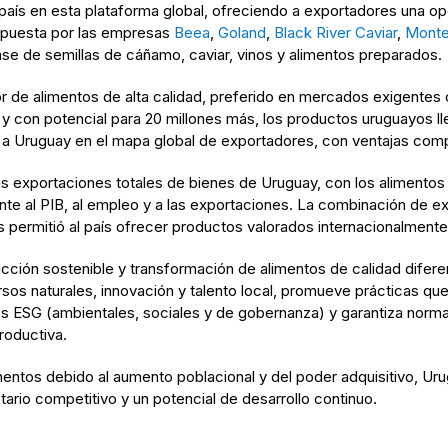
aís en esta plataforma global, ofreciendo a exportadores una opo
ompuesta por las empresas
Beea
,
Goland
,
Black River Caviar
,
Monte
se de semillas de cáñamo, caviar, vinos y alimentos preparados.
 de alimentos de alta calidad, preferido en mercados exigente
 y con potencial para 20 millones más, los productos uruguayos l
do a Uruguay en el mapa global de exportadores, con ventajas comp
 las exportaciones totales de bienes de Uruguay, con los aliment
te al PIB, al empleo y a las exportaciones. La combinación de expe
permitió al país ofrecer productos valorados internacionalmente 
ción sostenible y transformación de alimentos de calidad difere
sos naturales, innovación y talento local, promueve prácticas qu
tores ESG (ambientales, sociales y de gobernanza) y garantiza nor
roductiva.
entos debido al aumento poblacional y del poder adquisitivo, Ur
rio competitivo y un potencial de desarrollo continuo.