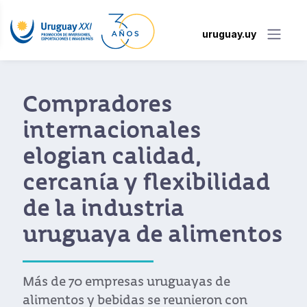
uruguay.uy
Uruguay redobló su
apuesta en APAS Show
Brasil con alimentos
de calidad y sello país
Con una delegación de 14 empresas y un
stand país, Uruguay volvió a posicionarse
como un proveedor confiable, innovador y
sostenible en la feria supermercadista más
grande de América Latina