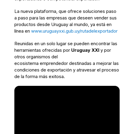
La nueva plataforma, que
ofrece
soluciones
paso
a paso
para
las
empresas que deseen vender sus
productos desde Uruguay al mundo
,
ya está en
línea
en
www.uruguayxxi.gub.uy/rutadelexportador
Reunidas en
un solo lugar
se pueden encontrar
las
herramientas ofrecid
a
s por
Uruguay XXI
y
por
otros
organismos
del
e
cosistema
emprendedor
destinad
a
s a mejorar las
condiciones de exportación y
atravesar
el proceso
de
la
forma
más
exitosa.