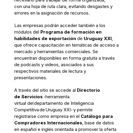
con
una hoja de ruta clara, evitando desgastes y
errores en la asignación de recursos.
Las empresas podrán
accede
r también a los
módulos del
Programa de formación en
habilidades de exportación
de
Uruguay XXI
,
que ofrece
capacitación
en
tem
áticas de acceso a
mercado
y herramientas comerciales.
S
e
encuentran disponibles en
forma gratuita a través
de podcasts y videos,
asociados a sus
respectivos materiales de lectura y
presentaciones.
A través del sitio se accede
al
Di
r
ectorio
de
Servicios
-
herramienta
virtual
del
d
eparta
mento
de Inteligencia
Competitiva
de
Uruguay XXI
-
y permite
registrarse
como empresa
en el
Catálogo para
Compradores Internacionales
, base de datos
en español e inglés orientada a promover la oferta