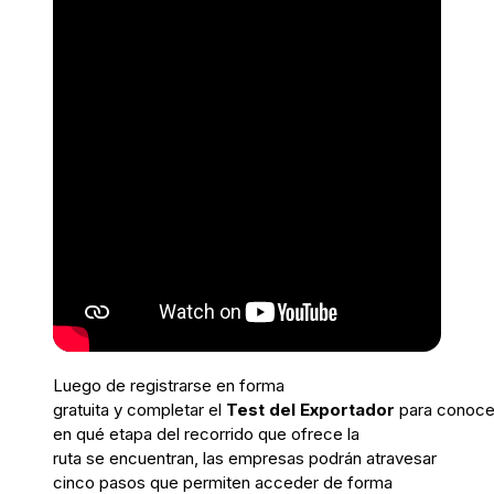
L
uego de registrarse
en forma
gratuita
y
completar
el
T
est
del
E
xportador
para
conoce
en qué etapa
del recorrido que ofrece la
ruta
se
encuentran
, las empresas podrán atravesar
cinco pasos que permiten acceder de forma