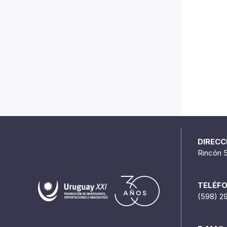
DIRECC
Rincón 
TELÉF
(598) 2