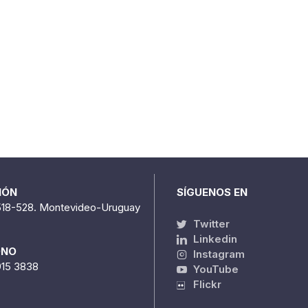
IÓN
SÍGUENOS EN
518-528. Montevideo-Uruguay
Twitter
Linkedin
ONO
Instagram
915 3838
YouTube
Flickr