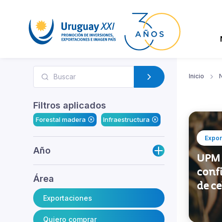
Inicio
N
Filtros aplicados
Forestal madera
Infraestructura
Expor
Año
UPM 
conf
Área
de ce
Exportaciones
Quiero comprar