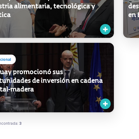
tria alimentaria, tecnológica y
des
tica
en 
ucional
uay promocionó sus
tunidades de inversión en cadena
stal-madera
ncontrada:
3