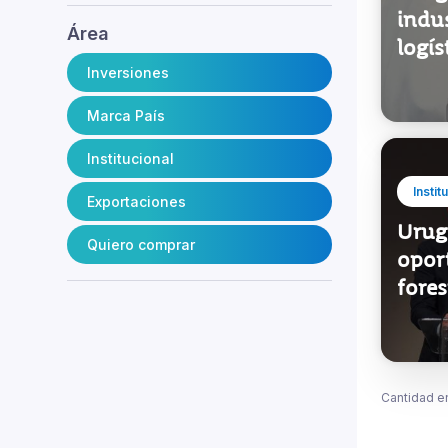
indus
Área
logís
Inversiones
Marca País
Institucional
Instit
Exportaciones
Urug
Quiero comprar
opor
fore
Cantidad e