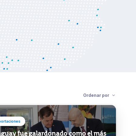
Ordenar por
portaciones
guay fue galardonado como el más