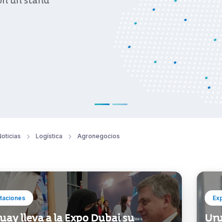
con un stand
oticias
Logística
Agronegocios
taciones
Ex
ay lleva a la Expo Dubai su
Uru