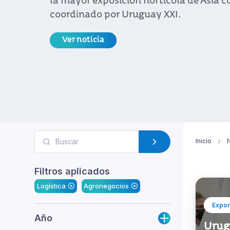
la mayor exposición hortícola de Asia 
coordinado por Uruguay XXI.
Ver noticia
Inicio
N
Filtros aplicados
Logística
Agronegocios
Expor
Año
Urugu