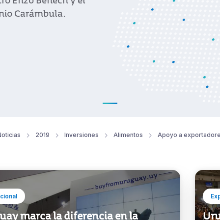
tro Enzo Benech y el
onio Carámbula.
oticias
2019
Inversiones
Alimentos
Apoyo a exportador
ucional
Ex
ay marca la diferencia en la
Uru