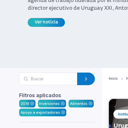
agenda de trabajo liderada por el minis
director ejecutivo de Uruguay XXI, Ant
Ver noticia
Inicio
N
Filtros aplicados
2019
Inversiones
Alimentos
Apoyo a exportadores
Instit
Urugu