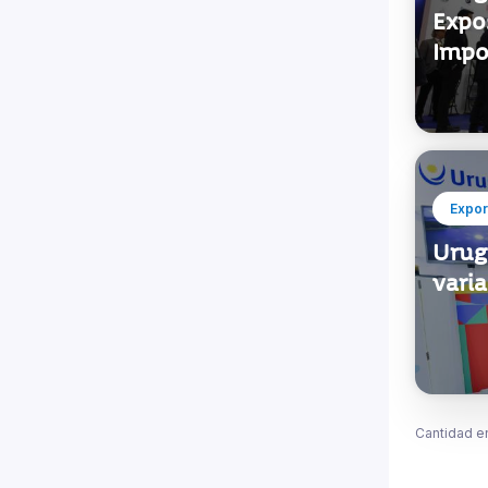
Expo
Impor
Expor
Urug
varia
Cantidad e