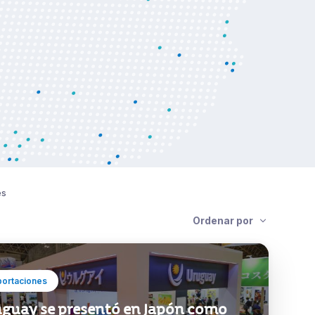
es
Ordenar por
portaciones
guay se presentó en Japón como