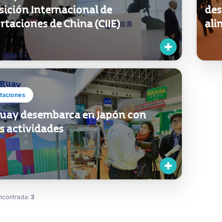
sición Internacional de
des
taciones de China (CIIE)
ali
taciones
uay desembarca en Japón con
s actividades
ncontrada:
3