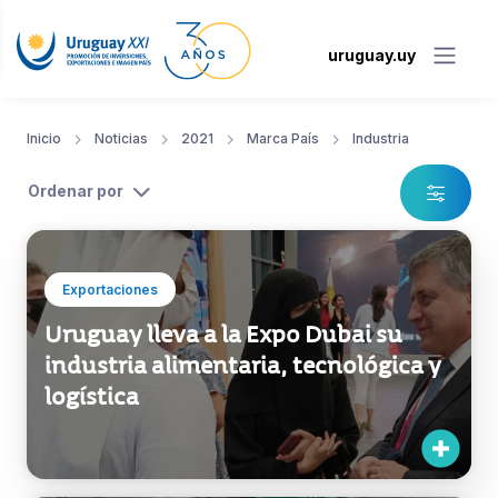
uruguay.uy
Inicio
Noticias
2021
Marca País
Industria
Ordenar por
Exportaciones
Uruguay lleva a la Expo Dubai su
industria alimentaria, tecnológica y
logística