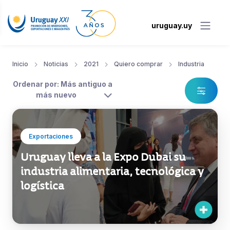
uruguay.uy
Inicio
Noticias
2021
Quiero comprar
Industria
Ordenar por: Más antiguo a
más nuevo
Exportaciones
Uruguay lleva a la Expo Dubai su
industria alimentaria, tecnológica y
logística