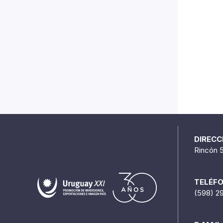
DIRECC
Rincón 
TELÉF
(598) 2