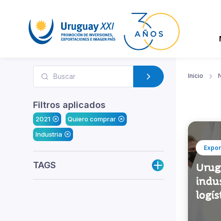
Inicio
N
Filtros aplicados
2021
Quiero comprar
Industria
Expor
TAGS
Urugu
indus
logís