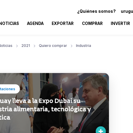
¿Quiénes somos?
urugu
NOTICIAS
AGENDA
EXPORTAR
COMPRAR
INVERTIR
oticias
2021
Quiero comprar
Industria
taciones
ay lleva a la Expo Dubai su
tria alimentaria, tecnológica y
tica