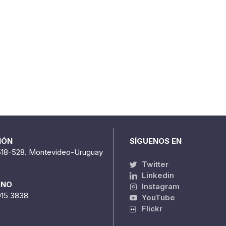
IÓN
SÍGUENOS EN
518-528. Montevideo-Uruguay
Twitter
Linkedin
ONO
Instagram
915 3838
YouTube
Flickr