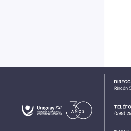
DIRECC
Rincón 
TELÉF
(598) 2