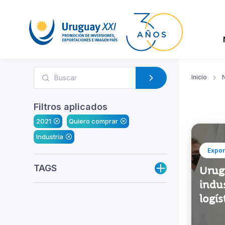
Inicio
N
Filtros aplicados
2021
Quiero comprar
Industria
Expor
TAGS
Urugu
indus
logís