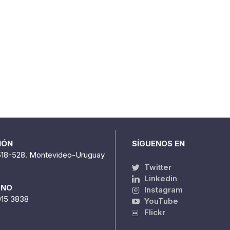
IÓN
SÍGUENOS EN
518-528. Montevideo-Uruguay
Twitter
Linkedin
ONO
Instagram
915 3838
YouTube
Flickr