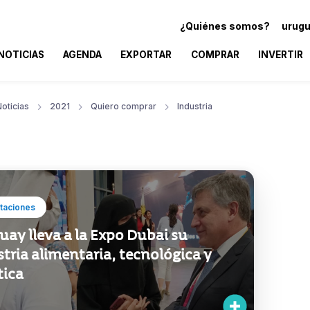
¿Quiénes somos?
urugu
NOTICIAS
AGENDA
EXPORTAR
COMPRAR
INVERTIR
oticias
2021
Quiero comprar
Industria
taciones
ay lleva a la Expo Dubai su
tria alimentaria, tecnológica y
tica