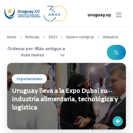
uruguay.uy
Inicio
Noticias
2021
Quiero comprar
Industria
Ordenar por: Más antiguo a
más nuevo
Exportaciones
Uruguay lleva a la Expo Dubai su
industria alimentaria, tecnológica y
logística