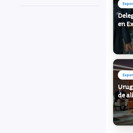
Expor
Dele
en E
Expor
Urug
de al