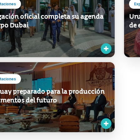
taciones
Ex
gación oficial completa su agenda
Uru
xpo Dubai
de 
taciones
uay preparado para la producción
imentos del futuro