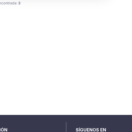
ncontrada:
3
IÓN
SÍGUENOS EN