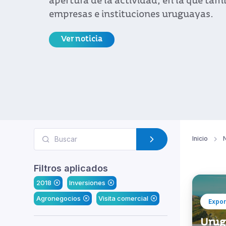
apertura de la actividad, en la que tam
empresas e instituciones uruguayas.
Ver noticia
Inicio
N
Filtros aplicados
2018
Inversiones
Agronegocios
Visita comercial
Expor
Urug