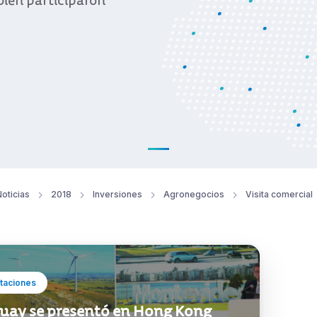
bién participaron
oticias
2018
Inversiones
Agronegocios
Visita comercial
taciones
uay se presentó en Hong Kong