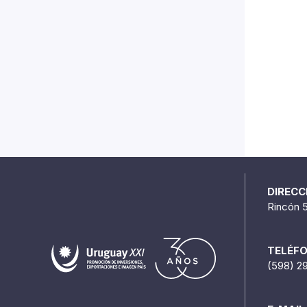
DIRECC
Rincón 
TELÉF
(598) 2