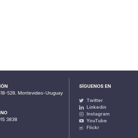
IÓN
SÍGUENOS EN
518-528. Montevideo-Uruguay
Twitter
Linkedin
ONO
Instagram
915 3838
YouTube
Flickr