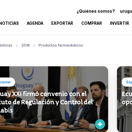
¿Quiénes somos?
urugu
NOTICIAS
AGENDA
EXPORTAR
COMPRAR
INVERTIR
oticias
2018
Productos farmacéuticos
ucional
Ex
uay XXI firmó convenio con el
Ecu
tuto de Regulación y Control del
opo
abis