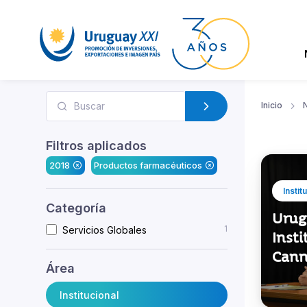
Inicio
N
Filtros aplicados
2018
Productos farmacéuticos
Instit
Categoría
Urug
1
Servicios Globales
Insti
Cann
Área
Institucional