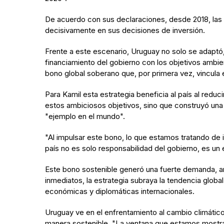
De acuerdo con sus declaraciones, desde 2018, las in
decisivamente en sus decisiones de inversión.
Frente a este escenario, Uruguay no solo se adaptó,
financiamiento del gobierno con los objetivos ambien
bono global soberano que, por primera vez, vincula
Para Kamil esta estrategia beneficia al país al redu
estos ambiciosos objetivos, sino que construyó una 
"ejemplo en el mundo".
"Al impulsar este bono, lo que estamos tratando de 
país no es solo responsabilidad del gobierno, es un 
Este bono sostenible generó una fuerte demanda, am
inmediatos, la estrategia subraya la tendencia globa
económicas y diplomáticas internacionales.
Uruguay ve en el enfrentamiento al cambio climático
manera sostenible. "La ventana que estamos mostran