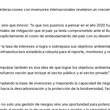
teracciones con inversores internacionales revelaron un creciente
 sino que innovó: “lo que nos pusimos a pensar en el año 2020 f
tales de mitigación que el país ya tenía comprometido ante el Acu
 explícitamente el costo de endeudamiento del país con su desem
cir la tasa de intereses si logra o sobrepasa sus objetivos ambien
infraestructura estadística robusta para el reporte, monitoreo y
impulsar también es esa idea de que lograr los objetivos ambienta
esfuerzo nación que incluye el sector público y el sector privado",
pliando la base de inversores y mejorando la capacidad de negoc
l hacia la descarbonización y la protección de la biodiversidad, f
 no solo una gestión de riesgos sino una oportunidad para potenci
do al mundo es la de un país que busca aportar a la seguridad al