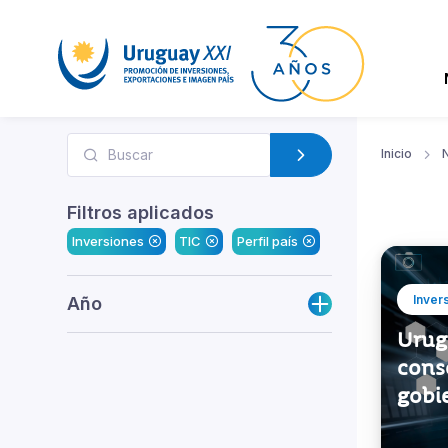
Inicio
N
Filtros aplicados
Inversiones
TIC
Perfil país
Inver
Año
Urugu
conso
gobie