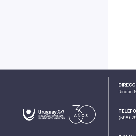
DIRECC
Rincón 
TELÉF
(598) 2