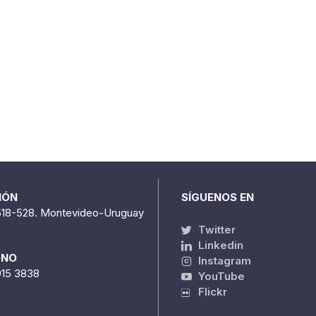
IÓN
SÍGUENOS EN
518-528. Montevideo-Uruguay
Twitter
Linkedin
ONO
Instagram
915 3838
YouTube
Flickr