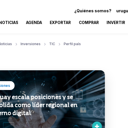
¿Quiénes somos?
urugu
NOTICIAS
AGENDA
EXPORTAR
COMPRAR
INVERTIR
oticias
Inversiones
TIC
Perfil país
siones
ay escala posiciones y se
lida como líder regional en
rno digital