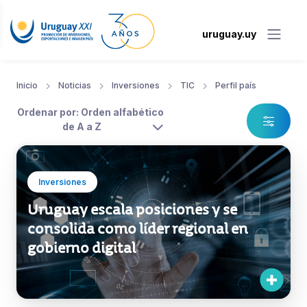
uruguay.uy
Inicio
Noticias
Inversiones
TIC
Perfil país
Ordenar por: Orden alfabético
de A a Z
Inversiones
Uruguay escala posiciones y se
consolida como líder regional en
gobierno digital