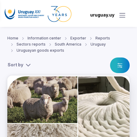
uruguay.uy
Home
Information center
Exporter
Reports
Sectors reports
South America
Uruguay
Uruguayan goods exports
Sort by