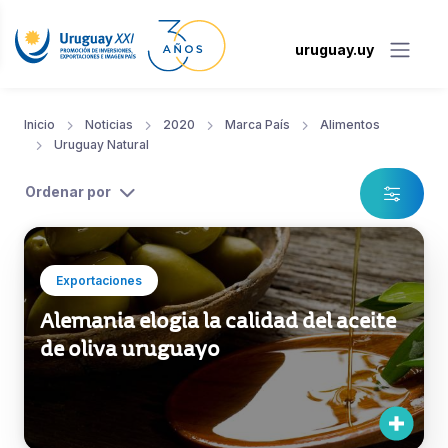
uruguay.uy
Inicio
Noticias
2020
Marca País
Alimentos
Uruguay Natural
Ordenar por
Exportaciones
Alemania elogia la calidad del aceite
de oliva uruguayo